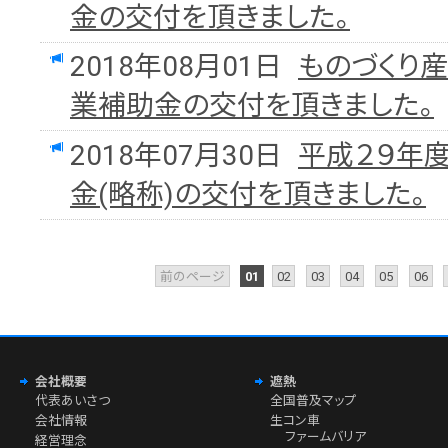
金の交付を頂きました。
2018年08月01日
ものづくり
業補助金の交付を頂きました。
2018年07月30日
平成２９年
金(略称)の交付を頂きました。
前のページ
01
02
03
04
05
06
会社概要
遮熱
代表あいさつ
全国普及マップ
会社情報
生コン車
ファームバリア
経営理念