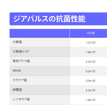
ジアバルスの抗菌性能
0分後
大腸菌
7
1.2×10
大腸菌O157
7
1.8×10
黄色ブドウ菌
7
2.5×10
MRSA
7
6.6×10
セラチア菌
7
5.9×10
緑膿菌
7
2.0×10
レジオネラ菌
7
1.8×10