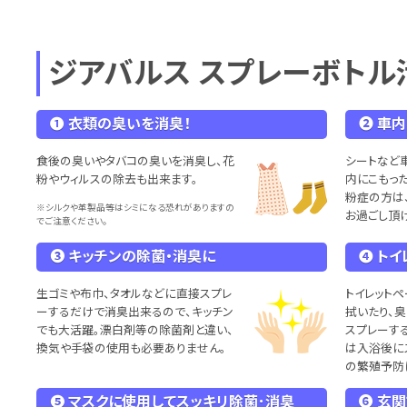
ジアバルス スプレーボトル
❶ 衣類の臭いを消臭！
❷ 車
食後の臭いやタバコの臭いを消臭し、花
シートなど
粉やウィルスの除去も出来ます。
内にこもっ
粉症の方は
※シルクや革製品等はシミになる恐れがありますの
お過ごし頂
でご注意ください。
❸ キッチンの除菌・消臭に
❹ ト
生ゴミや布巾、タオルなどに直接スプレ
トイレット
ーするだけで消臭出来るので、キッチン
拭いたり、
でも大活躍。漂白剤等の除菌剤と違い、
スプレーす
換気や手袋の使用も必要ありません。
は入浴後に
の繁殖予防
❺ マスクに使用してスッキリ除菌･消臭
❻ 玄