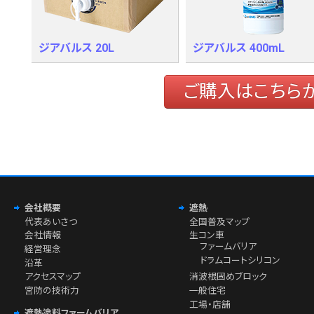
ジアバルス 20L
ジアバルス 400mL
ご購入はこちら
会社概要
遮熱
代表あいさつ
全国普及マップ
会社情報
生コン車
ファームバリア
経営理念
ドラムコートシリコン
沿革
アクセスマップ
消波根固めブロック
宮防の技術力
一般住宅
工場・店舗
遮熱塗料ファームバリア