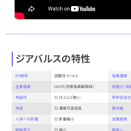
ジアバルスの特性
PH領域
弱酸性 5～6.5
塩素濃度
主要塩素
HOCℓ〈次亜塩素酸領域〉
除菌力・消
残留性
◎ ほとんど無い
希釈安全性
用途
◎ 濃度可変容易
紫外線
人体への影響
◎ 影響縮小
金属腐食
経時変化
◎ 極小
取扱い