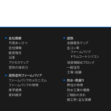
会社概要
遮熱
代表あいさつ
全国普及マップ
会社情報
生コン車
ファームバリア
経営理念
ドラムコートシリコン
沿革
アクセスマップ
消波根固めブロック
宮防の技術力
一般住宅
工場・店舗
遮熱塗料ファームバリア
ファームバリアのメカニズム
防水・雨漏り
ファームバリアの特徴
弊社の特徴
産学連携
防水工事の種類
資料請求
ご相談の流れ
施工例・主な実績