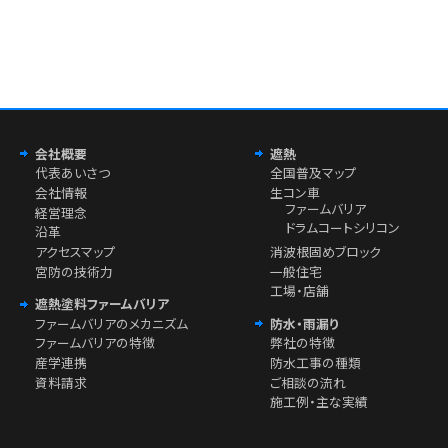
会社概要
遮熱
代表あいさつ
全国普及マップ
会社情報
生コン車
ファームバリア
経営理念
ドラムコートシリコン
沿革
アクセスマップ
消波根固めブロック
宮防の技術力
一般住宅
工場・店舗
遮熱塗料ファームバリア
ファームバリアのメカニズム
防水・雨漏り
ファームバリアの特徴
弊社の特徴
産学連携
防水工事の種類
資料請求
ご相談の流れ
施工例・主な実績