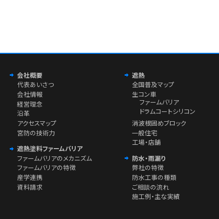
会社概要
遮熱
代表あいさつ
全国普及マップ
会社情報
生コン車
ファームバリア
経営理念
ドラムコートシリコン
沿革
アクセスマップ
消波根固めブロック
宮防の技術力
一般住宅
工場・店舗
遮熱塗料ファームバリア
ファームバリアのメカニズム
防水・雨漏り
ファームバリアの特徴
弊社の特徴
産学連携
防水工事の種類
資料請求
ご相談の流れ
施工例・主な実績