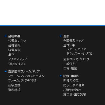
会社概要
遮熱
代表あいさつ
全国普及マップ
会社情報
生コン車
ファームバリア
経営理念
ドラムコートシリコン
沿革
アクセスマップ
消波根固めブロック
宮防の技術力
一般住宅
工場・店舗
遮熱塗料ファームバリア
ファームバリアのメカニズム
防水・雨漏り
ファームバリアの特徴
弊社の特徴
産学連携
防水工事の種類
資料請求
ご相談の流れ
施工例・主な実績