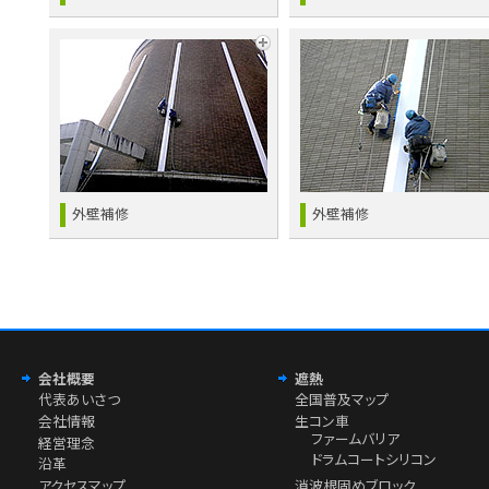
外壁補修
外壁補修
会社概要
遮熱
代表あいさつ
全国普及マップ
会社情報
生コン車
ファームバリア
経営理念
ドラムコートシリコン
沿革
アクセスマップ
消波根固めブロック