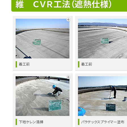
維 ＣＶＲ工法（遮熱仕様）
着工前
着工前
下地ケレン清掃
パラテックスプライマー塗布