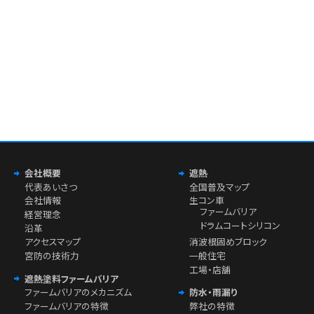
会社概要
遮熱
代表あいさつ
全国普及マップ
会社情報
生コン車
ファームバリア
経営理念
ドラムコートシリコン
沿革
アクセスマップ
消波根固めブロック
宮防の技術力
一般住宅
工場・店舗
遮熱塗料ファームバリア
ファームバリアのメカニズム
防水・雨漏り
ファームバリアの特徴
弊社の特徴