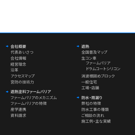
会社概要
遮熱
代表あいさつ
全国普及マップ
会社情報
生コン車
ファームバリア
経営理念
ドラムコートシリコン
沿革
アクセスマップ
消波根固めブロック
宮防の技術力
一般住宅
工場・店舗
遮熱塗料ファームバリア
ファームバリアのメカニズム
防水・雨漏り
ファームバリアの特徴
弊社の特徴
産学連携
防水工事の種類
資料請求
ご相談の流れ
施工例・主な実績