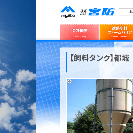
私
【飼料タンク】都