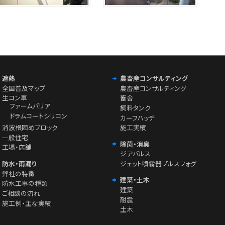
遮熱
農畜産コンサルティング
全国普及マップ
農畜産コンサルティング
生コン車
畜舎
ファームバリア
飼料タンク
ドラムコートシリコン
カーフハッチ
消波根固めブロック
施工実績
一般住宅
除菌・消臭
工場・店舗
ジアバルス
防水・雨漏り
ジェット噴霧器プルスフォグ
弊社の特徴
建築・土木
防水工事の種類
建築
ご相談の流れ
耐震
施工例・主な実績
土木