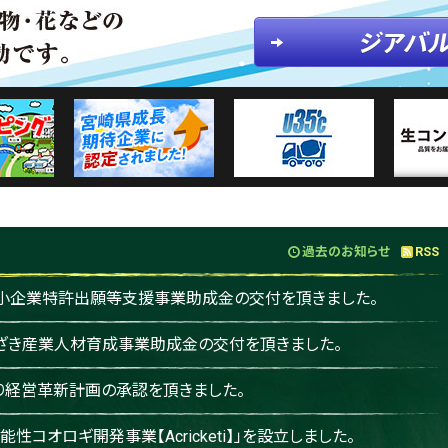
過去のお知らせ
RSS
小企業特許出願等支援事業助成金の交付を頂きました。
ざき産業人材育成事業助成金の交付を頂きました。
り経営革新計画の承認を頂きました。
能性コオロギ開発事業【Acricketi】」を設立しました。