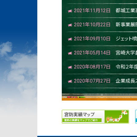
2021年11月12日
都城工業
2021年10月22日
新事業展
2021年09月10日
ジェット噴
2021年05月14日
宮崎大学
2020年08月17日
令和２年
2020年07月27日
企業成長