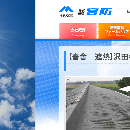
私
【畜舎 遮熱】沢