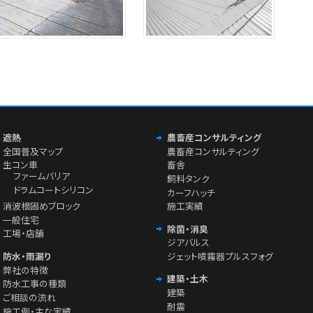
遮熱
農畜産コンサルティング
全国普及マップ
農畜産コンサルティング
生コン車
畜舎
ファームバリア
飼料タンク
ドラムコートシリコン
カーフハッチ
消波根固めブロック
施工実績
一般住宅
除菌・消臭
工場・店舗
ジアバルス
防水・雨漏り
ジェット噴霧器プルスフォグ
弊社の特徴
建築・土木
防水工事の種類
建築
ご相談の流れ
耐震
施工例・主な実績