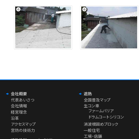
会社概要
遮熱
代表あいさつ
全国普及マップ
会社情報
生コン車
ファームバリア
経営理念
ドラムコートシリコン
沿革
アクセスマップ
消波根固めブロック
宮防の技術力
一般住宅
工場・店舗