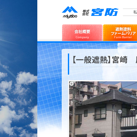
私
【一般遮熱】宮崎