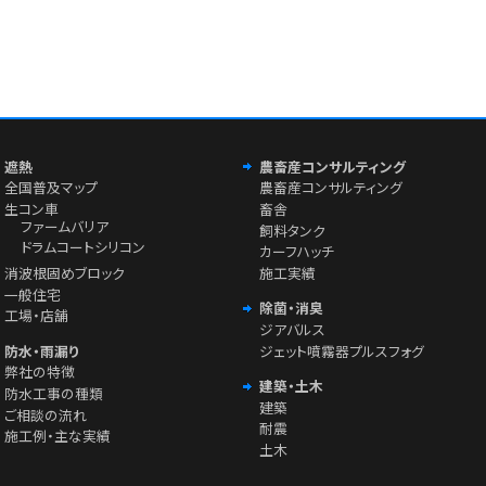
遮熱
農畜産コンサルティング
全国普及マップ
農畜産コンサルティング
生コン車
畜舎
ファームバリア
飼料タンク
ドラムコートシリコン
カーフハッチ
消波根固めブロック
施工実績
一般住宅
除菌・消臭
工場・店舗
ジアバルス
防水・雨漏り
ジェット噴霧器プルスフォグ
弊社の特徴
建築・土木
防水工事の種類
建築
ご相談の流れ
耐震
施工例・主な実績
土木