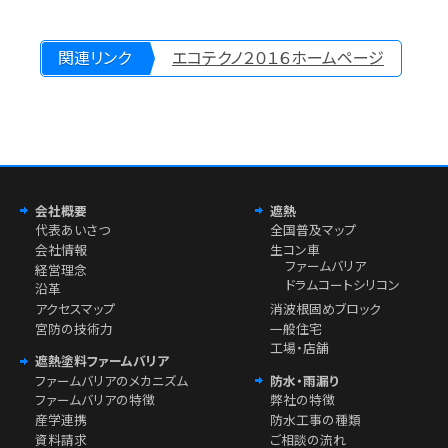
関連リンク
エコテクノ２０１６ホームページ
会社概要
遮熱
代表あいさつ
全国普及マップ
会社情報
生コン車
ファームバリア
経営理念
ドラムコートシリコン
沿革
アクセスマップ
消波根固めブロック
宮防の技術力
一般住宅
工場・店舗
遮熱塗料ファームバリア
ファームバリアのメカニズム
防水・雨漏り
ファームバリアの特徴
弊社の特徴
産学連携
防水工事の種類
資料請求
ご相談の流れ