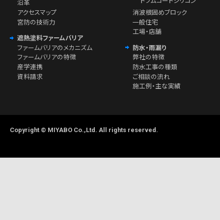
ドラムコートシリコン
沿革
アクセスマップ
消波根固めブロック
宮防の技術力
一般住宅
工場・店舗
遮熱塗料ファームバリア
ファームバリアのメカニズム
防水・雨漏り
ファームバリアの特徴
弊社の特徴
産学連携
防水工事の種類
資料請求
ご相談の流れ
施工例・主な実績
Copyright © MIYABO Co.,Ltd. All rights reserved.