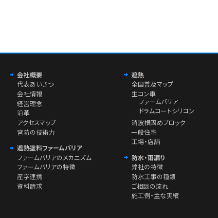
会社概要
遮熱
代表あいさつ
全国普及マップ
会社情報
生コン車
ファームバリア
経営理念
ドラムコートシリコン
沿革
アクセスマップ
消波根固めブロック
宮防の技術力
一般住宅
工場・店舗
遮熱塗料ファームバリア
ファームバリアのメカニズム
防水・雨漏り
ファームバリアの特徴
弊社の特徴
産学連携
防水工事の種類
資料請求
ご相談の流れ
施工例・主な実績