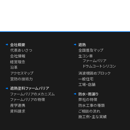
会社概要
遮熱
代表あいさつ
全国普及マップ
会社情報
生コン車
ファームバリア
経営理念
ドラムコートシリコン
沿革
アクセスマップ
消波根固めブロック
宮防の技術力
一般住宅
工場・店舗
遮熱塗料ファームバリア
ファームバリアのメカニズム
防水・雨漏り
ファームバリアの特徴
弊社の特徴
産学連携
防水工事の種類
資料請求
ご相談の流れ
施工例・主な実績