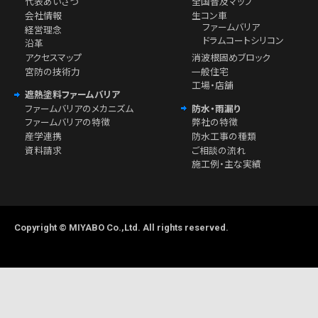
代表あいさつ
全国普及マップ
会社情報
生コン車
ファームバリア
経営理念
ドラムコートシリコン
沿革
アクセスマップ
消波根固めブロック
宮防の技術力
一般住宅
工場・店舗
遮熱塗料ファームバリア
ファームバリアのメカニズム
防水・雨漏り
ファームバリアの特徴
弊社の特徴
産学連携
防水工事の種類
資料請求
ご相談の流れ
施工例・主な実績
Copyright © MIYABO Co.,Ltd. All rights reserved.