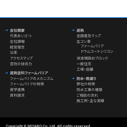
会社概要
遮熱
代表あいさつ
全国普及マップ
会社情報
生コン車
ファームバリア
経営理念
ドラムコートシリコン
沿革
アクセスマップ
消波根固めブロック
宮防の技術力
一般住宅
工場・店舗
遮熱塗料ファームバリア
ファームバリアのメカニズム
防水・雨漏り
ファームバリアの特徴
弊社の特徴
産学連携
防水工事の種類
資料請求
ご相談の流れ
施工例・主な実績
Copyright © MIYABO Co.,Ltd. All rights reserved.