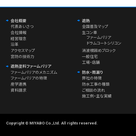
会社概要
遮熱
代表あいさつ
全国普及マップ
会社情報
生コン車
ファームバリア
経営理念
ドラムコートシリコン
沿革
アクセスマップ
消波根固めブロック
宮防の技術力
一般住宅
工場・店舗
遮熱塗料ファームバリア
ファームバリアのメカニズム
防水・雨漏り
ファームバリアの特徴
弊社の特徴
産学連携
防水工事の種類
資料請求
ご相談の流れ
施工例・主な実績
Copyright © MIYABO Co.,Ltd. All rights reserved.