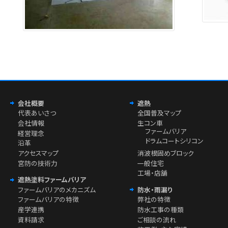
会社概要
遮熱
代表あいさつ
全国普及マップ
会社情報
生コン車
ファームバリア
経営理念
ドラムコートシリコン
沿革
アクセスマップ
消波根固めブロック
宮防の技術力
一般住宅
工場・店舗
遮熱塗料ファームバリア
ファームバリアのメカニズム
防水・雨漏り
ファームバリアの特徴
弊社の特徴
産学連携
防水工事の種類
資料請求
ご相談の流れ