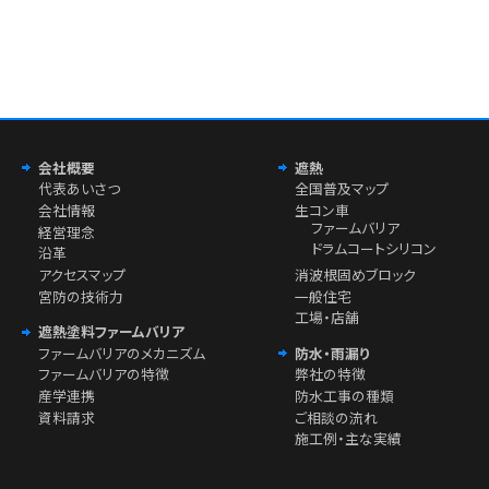
会社概要
遮熱
代表あいさつ
全国普及マップ
会社情報
生コン車
ファームバリア
経営理念
ドラムコートシリコン
沿革
アクセスマップ
消波根固めブロック
宮防の技術力
一般住宅
工場・店舗
遮熱塗料ファームバリア
ファームバリアのメカニズム
防水・雨漏り
ファームバリアの特徴
弊社の特徴
産学連携
防水工事の種類
資料請求
ご相談の流れ
施工例・主な実績