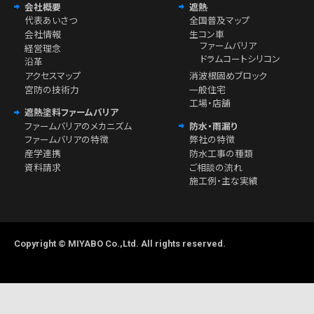
会社概要
遮熱
代表あいさつ
全国普及マップ
会社情報
生コン車
ファームバリア
経営理念
ドラムコートシリコン
沿革
アクセスマップ
消波根固めブロック
宮防の技術力
一般住宅
工場・店舗
遮熱塗料ファームバリア
ファームバリアのメカニズム
防水・雨漏り
ファームバリアの特徴
弊社の特徴
産学連携
防水工事の種類
資料請求
ご相談の流れ
施工例・主な実績
Copyright © MIYABO Co.,Ltd. All rights reserved.