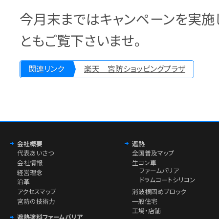
今月末まではキャンペーンを実施
ともご覧下さいませ。
関連リンク
楽天 宮防ショッピングプラザ
会社概要
遮熱
代表あいさつ
全国普及マップ
会社情報
生コン車
ファームバリア
経営理念
ドラムコートシリコン
沿革
アクセスマップ
消波根固めブロック
宮防の技術力
一般住宅
工場・店舗
遮熱塗料ファームバリア