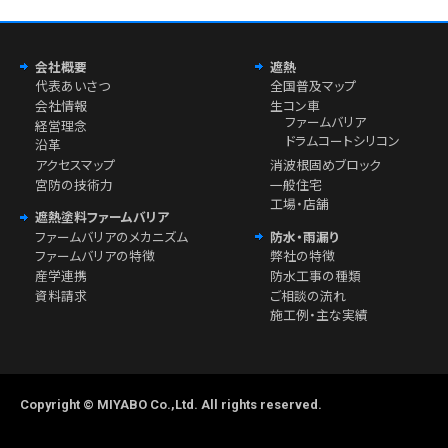
会社概要
遮熱
代表あいさつ
全国普及マップ
会社情報
生コン車
ファームバリア
経営理念
ドラムコートシリコン
沿革
アクセスマップ
消波根固めブロック
宮防の技術力
一般住宅
工場・店舗
遮熱塗料ファームバリア
ファームバリアのメカニズム
防水・雨漏り
ファームバリアの特徴
弊社の特徴
産学連携
防水工事の種類
資料請求
ご相談の流れ
施工例・主な実績
Copyright © MIYABO Co.,Ltd. All rights reserved.