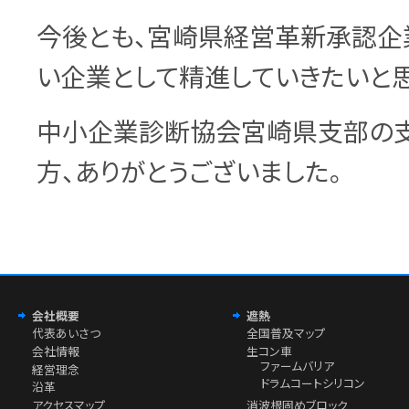
今後とも、宮崎県経営革新承認企
い企業として精進していきたいと思
中小企業診断協会宮崎県支部の
方、ありがとうございました。
会社概要
遮熱
代表あいさつ
全国普及マップ
会社情報
生コン車
ファームバリア
経営理念
ドラムコートシリコン
沿革
アクセスマップ
消波根固めブロック