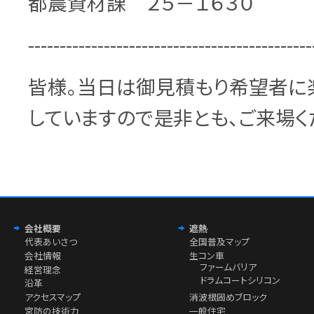
都農資材課 ２５－１６３０
---------------------------------------------
皆様。当日は御見積もり希望者に
していますので是非とも、ご来場く
会社概要
遮熱
代表あいさつ
全国普及マップ
会社情報
生コン車
ファームバリア
経営理念
ドラムコートシリコン
沿革
アクセスマップ
消波根固めブロック
宮防の技術力
一般住宅