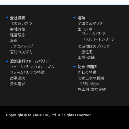
会社概要
遮熱
代表あいさつ
全国普及マップ
会社情報
生コン車
ファームバリア
経営理念
ドラムコートシリコン
沿革
アクセスマップ
消波根固めブロック
宮防の技術力
一般住宅
工場・店舗
遮熱塗料ファームバリア
ファームバリアのメカニズム
防水・雨漏り
ファームバリアの特徴
弊社の特徴
産学連携
防水工事の種類
資料請求
ご相談の流れ
施工例・主な実績
Copyright © MIYABO Co.,Ltd. All rights reserved.