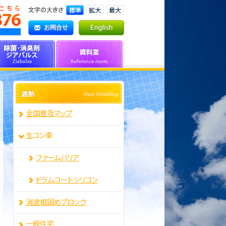
全国普及マップ
生コン車
ファームバリア
ドラムコートシリコン
消波根固めブロック
一般住宅