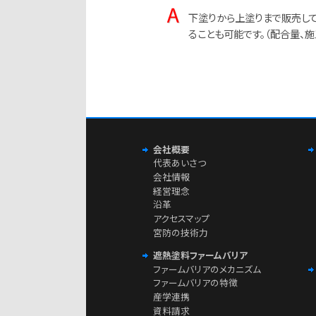
下塗りから上塗りまで販売し
ることも可能です。（配合量、
会社概要
代表あいさつ
会社情報
経営理念
沿革
アクセスマップ
宮防の技術力
遮熱塗料ファームバリア
ファームバリアのメカニズム
ファームバリアの特徴
産学連携
資料請求