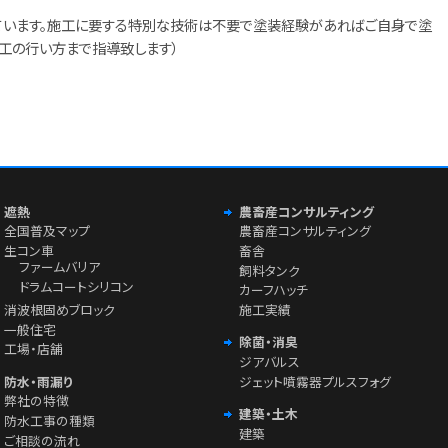
ています。施工に要する特別な技術は不要で塗装経験があればご自身で塗
施工の行い方まで指導致します）
遮熱
農畜産コンサルティング
全国普及マップ
農畜産コンサルティング
生コン車
畜舎
ファームバリア
飼料タンク
ドラムコートシリコン
カーフハッチ
消波根固めブロック
施工実績
一般住宅
除菌・消臭
工場・店舗
ジアバルス
防水・雨漏り
ジェット噴霧器プルスフォグ
弊社の特徴
建築・土木
防水工事の種類
建築
ご相談の流れ